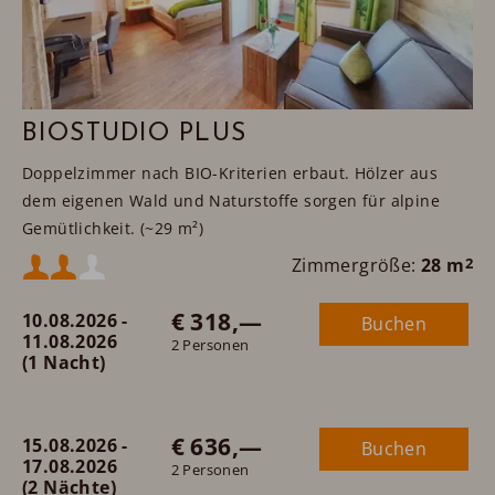
BIOSTUDIO PLUS
Doppelzimmer nach BIO-Kriterien erbaut. Hölzer aus
dem eigenen Wald und Naturstoffe sorgen für alpine
Gemütlichkeit. (~29 m²)
Mindestbelegung:
Zimmergröße:
28 m
2
€ 318,—
10.08.2026 -
Buchen
Maximalbelegung:
11.08.2026
2 Personen
(1 Nacht)
oder
€ 636,—
15.08.2026 -
Buchen
17.08.2026
2 Personen
(2 Nächte)