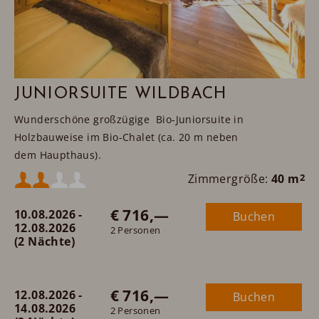
JUNIORSUITE WILDBACH
Wunderschöne großzügige Bio-Juniorsuite in
Holzbauweise im Bio-Chalet (ca. 20 m neben
dem Haupthaus).
Jede verfügt über ein großzügiges Bad, gemütliche
Mindestbelegung:
Zimmergröße:
40 m
2
Sitzgruppe und viel Platz zum Wohlfühlen! Auf Wunsch
ist diese Kategorie auch mit Galerie und 2 zusätzlichen
€ 716,—
10.08.2026 -
Buchen
Maximalbelegung:
Betten erhältlich. Auch Zusatzbetten sind gerne möglich
12.08.2026
2 Personen
(2 Nächte)
oder
- denn hier ist viel Platz für's Wohlbefinden.
€ 716,—
12.08.2026 -
Buchen
14.08.2026
2 Personen