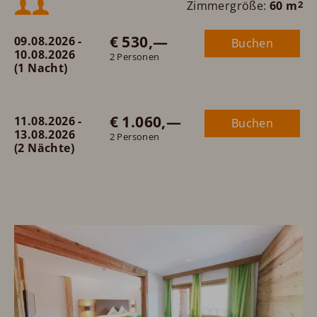
Mindestbelegung:
Zimmergröße:
60 m
2
unserer Suite Drachengold!
€ 530,—
09.08.2026 -
Buchen
Maximalbelegung:
10.08.2026
2 Personen
(1 Nacht)
oder
€ 1.060,—
11.08.2026 -
Buchen
13.08.2026
2 Personen
(2 Nächte)