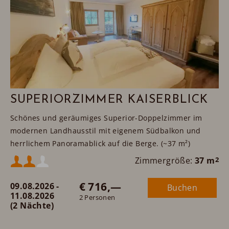
SUPERIORZIMMER KAISERBLICK
Schönes und geräumiges Superior-Doppelzimmer im
modernen Landhausstil mit eigenem Südbalkon und
herrlichem Panoramablick auf die Berge. (~37 m²)
Mindestbelegung:
Zimmergröße:
37 m
2
€ 716,—
09.08.2026 -
Buchen
Maximalbelegung:
11.08.2026
2 Personen
(2 Nächte)
oder