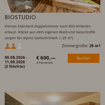
BIOSTUDIO
Kleines Standard-Doppelzimmer nach BIO-Kriterien
erbaut. Hölzer aus dem eigenen Wald und Naturstoffe
sorgen für alpine Gemütlichkeit. (~25 m²)
Mindestbelegung:
Zimmergröße:
28 m
2
€ 600,—
09.08.2026 -
Buchen
Maximalbelegung:
11.08.2026
2 Personen
(2 Nächte)
oder