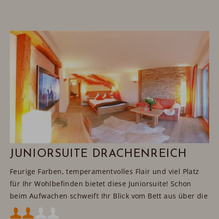
JUNIORSUITE DRACHENREICH
Feurige Farben, temperamentvolles Flair und viel Platz
für Ihr Wohlbefinden bietet diese Juniorsuite! Schon
beim Aufwachen schweift Ihr Blick vom Bett aus über die
Wiesen und Berge - das Reich des feurigen Tatzlwurms.
Mindestbelegung: