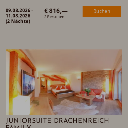
€ 816,—
09.08.2026 -
Buchen
Maximalbelegung:
11.08.2026
2 Personen
(2 Nächte)
oder
JUNIORSUITE DRACHENREICH