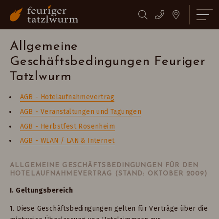
WELLNESS-ERWEITERUNG
SOMMER 2026
Suchbegriff
Suchen
eingeben
Allgemeine
Geschäftsbedingungen Feuriger
Tatzlwurm
AGB - Hotelaufnahmevertrag
AGB - Veranstaltungen und Tagungen
AGB - Herbstfest Rosenheim
AGB - WLAN / LAN & Internet
ALLGEMEINE GESCHÄFTSBEDINGUNGEN FÜR DEN
HOTELAUFNAHMEVERTRAG (STAND: OKTOBER 2009)
I. Geltungsbereich
1. Diese Geschäftsbedingungen gelten für Verträge über die