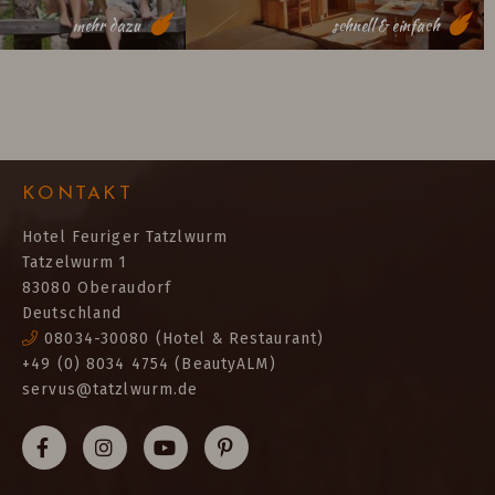
mehr dazu
schnell & einfach
KONTAKT
Hotel Feuriger Tatzlwurm
Tatzelwurm 1
83080 Oberaudorf
Deutschland
08034-30080
(Hotel & Restaurant)
+49 (0) 8034 4754 (BeautyALM)
servus@tatzlwurm.de