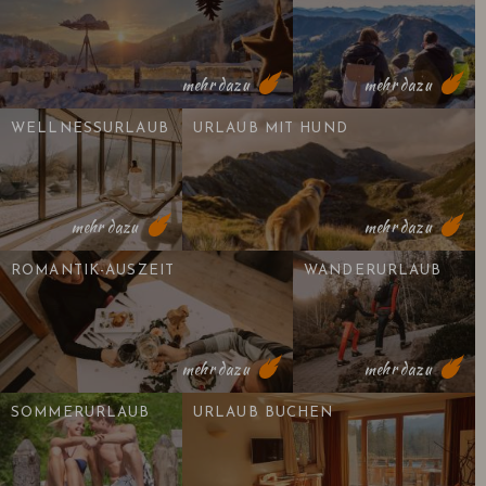
mehr dazu
mehr dazu
WELLNESSURLAUB
URLAUB MIT HUND
mehr dazu
mehr dazu
ROMANTIK-AUSZEIT
WANDERURLAUB
mehr dazu
mehr dazu
SOMMERURLAUB
URLAUB BUCHEN