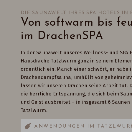
DIE SAUNAWELT IHRES SPA HOTELS IN
Von softwarm bis feu
im DrachenSPA
In der Saunawelt unseres Wellness- und SPA H
Hausdrache Tatzlwurm ganz in seinem Element
ordentlich ein. Manch einer schwört, er habe 
Drachendampfsauna, umhüllt von geheimnisv
lassen wir unseren Drachen seine Arbeit tut. Da
die herrliche Entspannung, die sich beim Sau
und Geist ausbreitet – in insgesamt 6 Saune
Tatzlwurm.
ANWENDUNGEN IM TATZLWUR