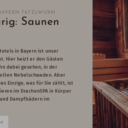
 BAYERN TATZLWURM
rig: Saunen
otels in Bayern ist unser
. Hier heizt er den Gästen
ihn dabei gesehen, in der
ollen Nebelschwaden. Aber
s Einzige, was für Sie zählt, ist
nieren im DrachenSPA in Körper
n und Dampfbädern im
M