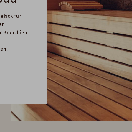
ekick für
en
ür Bronchien
ten.