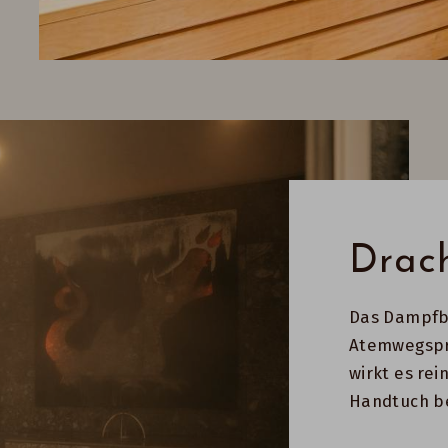
Drac
Das Dampfba
Atemwegspr
wirkt es rei
Handtuch b