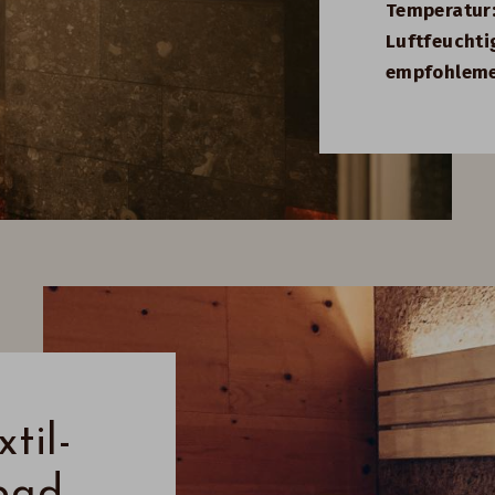
Temperatur
Luftfeuchti
empfohleme
til-
bad