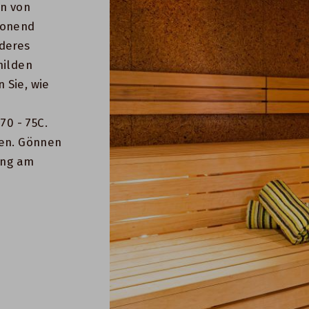
en von
honend
deres
milden
 Sie, wie
70 - 75C.
ren. Gönnen
ung am