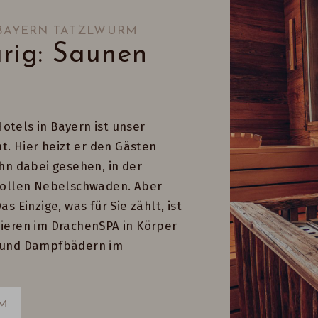
 BAYERN TATZLWURM
rig: Saunen
otels in Bayern ist unser
. Hier heizt er den Gästen
ihn dabei gesehen, in der
ollen Nebelschwaden. Aber
s Einzige, was für Sie zählt, ist
nieren im DrachenSPA in Körper
n und Dampfbädern im
M