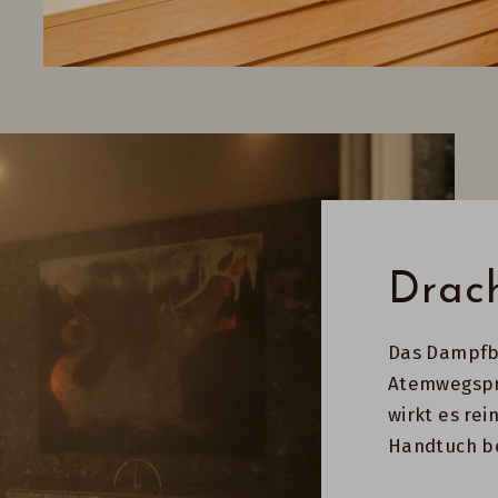
Drac
Das Dampfba
Atemwegspr
wirkt es rei
Handtuch b