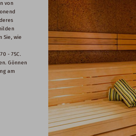
en von
honend
deres
milden
 Sie, wie
70 - 75C.
ren. Gönnen
ung am