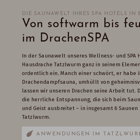
DIE SAUNAWELT IHRES SPA HOTELS IN
Von softwarm bis feu
im DrachenSPA
In der Saunawelt unseres Wellness- und SPA H
Hausdrache Tatzlwurm ganz in seinem Element
ordentlich ein. Manch einer schwört, er habe 
Drachendampfsauna, umhüllt von geheimnisv
lassen wir unseren Drachen seine Arbeit tut. Da
die herrliche Entspannung, die sich beim Sau
und Geist ausbreitet – in insgesamt 6 Saune
Tatzlwurm.
ANWENDUNGEN IM TATZLWUR