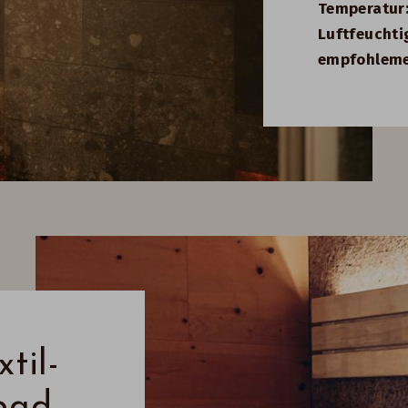
Temperatur
Luftfeuchti
empfohleme
til-
bad