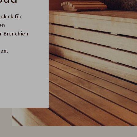
ekick für
en
ür Bronchien
ten.