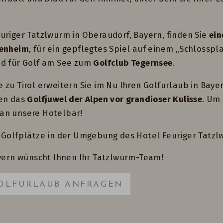
uriger Tatzlwurm in Oberaudorf, Bayern, finden Sie
ein
senheim
, für ein gepflegtes Spiel auf einem „Schlossp
nd für Golf am See zum
Golfclub Tegernsee
.
zu Tirol erweitern Sie im Nu Ihren Golfurlaub in Bayer
sen das
Golfjuwel der Alpen vor grandioser Kulisse
. Um
an unsere Hotelbar!
 Golfplätze in der Umgebung des Hotel Feuriger Tatzl
ayern wünscht Ihnen Ihr Tatzlwurm-Team!
OLFURLAUB ANFRAGEN