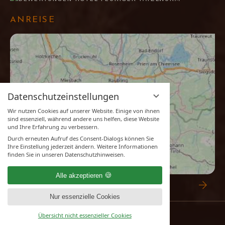
ANREISE
Datenschutzeinstellungen
Wir nutzen Cookies auf unserer Website. Einige von ihnen
sind essenziell, während andere uns helfen, diese Website
und Ihre Erfahrung zu verbessern.
Durch erneuten Aufruf des Consent-Dialogs können Sie
Ihre Einstellung jederzeit ändern. Weitere Informationen
finden Sie in unseren Datenschutzhinweisen.
Alle akzeptieren
ZUR ROUTENPLANUNG
Nur essenzielle Cookies
Übersicht nicht essenzieller Cookies
IMPRESSUM
DATENSCHUTZ