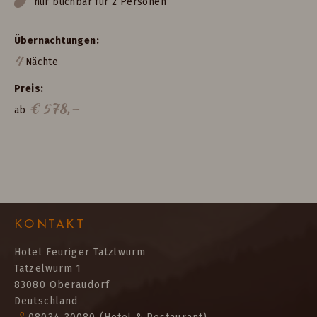
nur buchbar für 2 Personen
Übernachtungen
4
Nächte
Preis
€
578,—
ab
KONTAKT
Hotel Feuriger Tatzlwurm
Tatzelwurm 1
83080 Oberaudorf
Deutschland