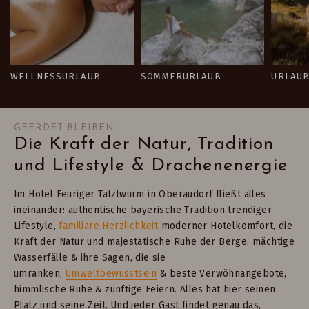
WELLNESSURLAUB
SOMMERURLAUB
URLAUB
GEERDET BLEIBEN
Die Kraft der Natur, Tradition
und Lifestyle & Drachenenergie
Im Hotel Feuriger Tatzlwurm in Oberaudorf fließt alles
ineinander: authentische bayerische Tradition trendiger
Lifestyle,
familiäre Herzlichkeit
moderner Hotelkomfort, die
Kraft der Natur und majestätische Ruhe der Berge, mächtige
Wasserfälle & ihre Sagen, die sie
umranken,
Umweltbewusstsein
& beste Verwöhnangebote,
himmlische Ruhe & zünftige Feiern. Alles hat hier seinen
Platz und seine Zeit. Und jeder Gast findet genau das,