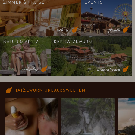
ZIMMER & PREISE
EVENTS
wohnen
planen
NATUR & AKTIV
DER TATZLWURM
entdecken
kennenlernen
TATZLWURM URLAUBSWELTEN